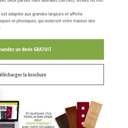
ec deux parties fixes latérales (tierces), vitrées ou non
 est adaptée aux grandes largeurs et affiche
ques et phoniques, qui isoleront votre maison des
.
andez un devis GRATUIT
élécharger la brochure