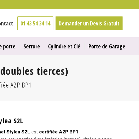
ontact
01 43 54 34 14
Demander un Devis Gratuit
e porte
Serrure
Cylindre et Clé
Porte de Garage
 doubles tierces)
ifiée A2P BP1
ylea S2L
het Stylea S2L
est
certifiée A2P BP1
.