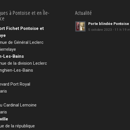
ques à Pontoise et en Île-
Actualité
nce
Porte blindée Pontoise
ort Fichet Pontoise et
5 octobre 2023 - 11 h 19 
aye
nue de Général Leclerc
ierrelaye
n-Les-Bains
ue de la division Leclerc
nghien-Les-Bains
evard Port Royal
aris
du Cardinal Lemoine
aris
ville
ue de la république