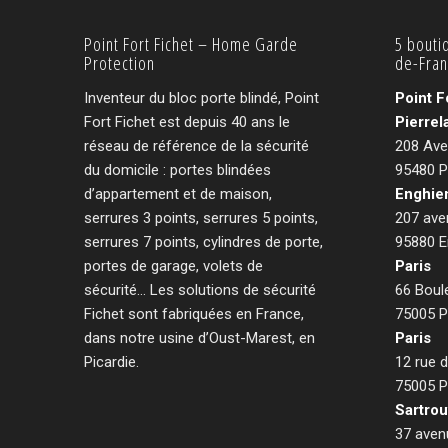
Point Fort Fichet – Home Garde
5 bouti
Protection
de-Fra
Inventeur du bloc porte blindé, Point
Point F
Fort Fichet est depuis 40 ans le
Pierrel
réseau de référence de la sécurité
208 Ave
du domicile : portes blindées
95480 P
d’appartement et de maison,
Enghie
serrures 3 points, serrures 5 points,
207 aven
serrures 7 points, cylindres de porte,
95880 E
portes de garage, volets de
Paris
sécurité… Les solutions de sécurité
66 Boul
Fichet sont fabriquées en France,
75005 P
dans notre usine d’Oust-Marest, en
Paris
Picardie.
12 rue 
75005 P
Sartrou
37 aven