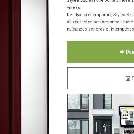
Stylea S2L est une porte blindée av
vitrées.
De style contemporain, Stylea S2L
d’excellentes performances thermi
nuisances sonores et intempéries
Dem
T